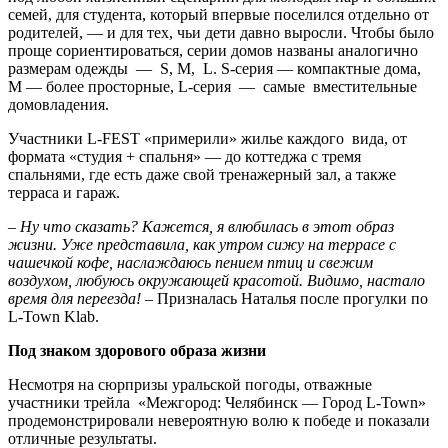
семей, для студента, который впервые поселился отдельно от
родителей, — и для тех, чьи дети давно выросли. Чтобы было
проще сориентироваться, серии домов названы аналогично
размерам одежды — S, M, L. S-серия — компактные дома,
М — более просторные, L-серия — самые вместительные
домовладения.
Участники L-FEST «примерили» жилье каждого вида, от
формата «студия + спальня» — до коттеджа с тремя
спальнями, где есть даже свой тренажерный зал, а также
терраса и гараж.
– Ну что сказать? Кажется, я влюбилась в этот образ
жизни. Уже представила, как утром сижу на террасе с
чашечкой кофе, наслаждаюсь пением птиц и свежим
воздухом, любуюсь окружающей красотой. Видимо, настало
время для переезда!
– Призналась Наталья после прогулки по
L-Town Klab.
Под знаком здорового образа жизни
Несмотря на сюрпризы уральской погоды, отважные
участники трейла «Межгород: Челябинск — Город L-Town»
продемонстрировали невероятную волю к победе и показали
отличные результаты.