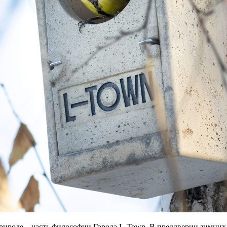
рироде – часть философии Города L-Town. В преддверии зимних