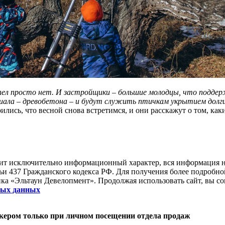
дупел просто нет. И застройщики – большие молодцы, что подд
иала – древобетона – и будут служить птичкам укрытием долгим
лись, что весной снова встретимся, и они расскажут о том, как
сит исключительно информационный характер, вся информация н
ьи 437 Гражданского кодекса РФ. Для получения более подробн
ка «Эльтаун Девелопмент». Продолжая использовать сайт, вы со
ьных данных
кером только при личном посещении отдела продаж