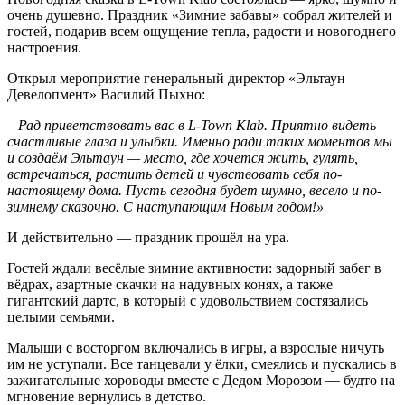
очень душевно. Праздник «Зимние забавы» собрал жителей и
гостей, подарив всем ощущение тепла, радости и новогоднего
настроения.
Открыл мероприятие генеральный директор «Эльтаун
Девелопмент» Василий Пыхно:
–
Рад приветствовать вас в L-Town Klab. Приятно видеть
счастливые глаза и улыбки. Именно ради таких моментов мы
и создаём Эльтаун — место, где хочется жить, гулять,
встречаться, растить детей и чувствовать себя по-
настоящему дома. Пусть сегодня будет шумно, весело и по-
зимнему сказочно. С наступающим Новым годом!»
И действительно — праздник прошёл на ура.
Гостей ждали весёлые зимние активности: задорный забег в
вёдрах, азартные скачки на надувных конях, а также
гигантский дартс, в который с удовольствием состязались
целыми семьями.
Малыши с восторгом включались в игры, а взрослые ничуть
им не уступали. Все танцевали у ёлки, смеялись и пускались в
зажигательные хороводы вместе с Дедом Морозом — будто на
мгновение вернулись в детство.