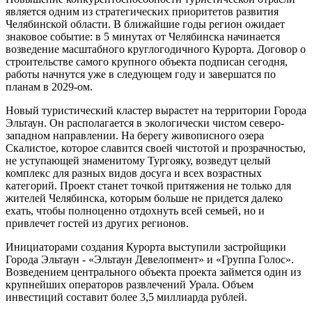
является одним из стратегических приоритетов развития
Челябинской области. В ближайшие годы регион ожидает
знаковое событие: в 5 минутах от Челябинска начинается
возведение масштабного круглогодичного Курорта. Договор о
строительстве самого крупного объекта подписан сегодня,
работы начнутся уже в следующем году и завершатся по
планам в 2029-ом.
Новый туристический кластер вырастет на территории Города
Эльтаун. Он располагается в экологически чистом северо-
западном направлении. На берегу живописного озера
Скалистое, которое славится своей чистотой и прозрачностью,
не уступающей знаменитому Тургояку, возведут целый
комплекс для разных видов досуга и всех возрастных
категорий. Проект станет точкой притяжения не только для
жителей Челябинска, которым больше не придется далеко
ехать, чтобы полноценно отдохнуть всей семьей, но и
привлечет гостей из других регионов.
Инициаторами создания Курорта выступили застройщики
Города Эльтаун - «Эльтаун Девелопмент» и «Группа Голос».
Возведением центрального объекта проекта займется один из
крупнейших операторов развлечений Урала. Объем
инвестиций составит более 3,5 миллиарда рублей.